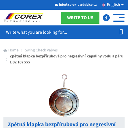
English
info@corex-pardubice.cz
WRITE TO US
Search
Home
Swing Check Valves
Zpětná klapka bezpřírubová pro negresivní kapaliny vodu a páru
L 02 107 xxx
Zpětná klapka bezpřírubová pro negresivní