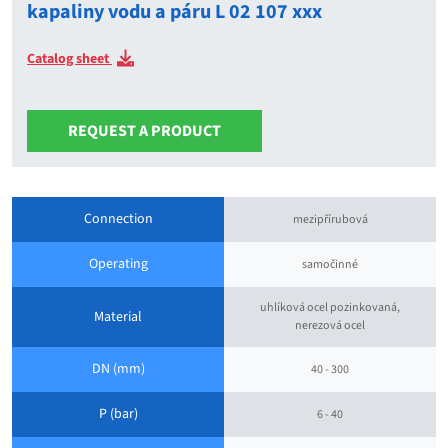
kapaliny vodu a páru L 02 107 xxx
Catalog sheet
REQUEST A PRODUCT
Connection
mezipřírubová
Operating
samočinné
uhlíková ocel pozinkovaná,
Material
nerezová ocel
DN (mm)
40 - 300
P (bar)
6 - 40