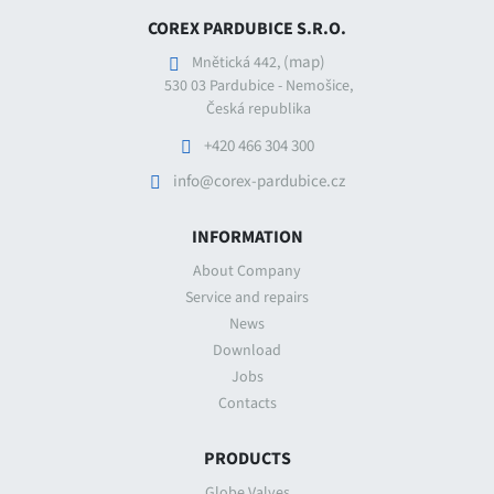
COREX PARDUBICE S.R.O.
(map)
Mnětická 442,
530 03 Pardubice - Nemošice,
Česká republika
+420 466 304 300
info@corex-pardubice.cz
INFORMATION
About Company
Service and repairs
News
Download
Jobs
Contacts
PRODUCTS
Globe Valves