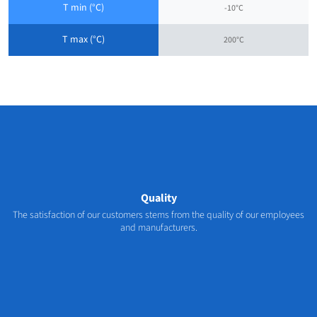
T min (°C)
-10°C
T max (°C)
200°C
Quality
The satisfaction of our customers stems from the quality of our employees
and manufacturers.