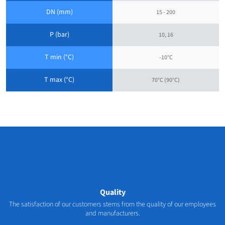
DN (mm)
15 - 200
P (bar)
10, 16
T min (°C)
-10°C
T max (°C)
70°C (90°C)
Quality
The satisfaction of our customers stems from the quality of our employees
and manufacturers.