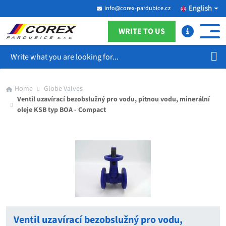
English
info@corex-pardubice.cz
WRITE TO US
Search
Home
Globe Valves
Ventil uzavírací bezobslužný pro vodu, pitnou vodu, minerální
oleje KSB typ BOA - Compact
Ventil uzavírací bezobslužný pro vodu,