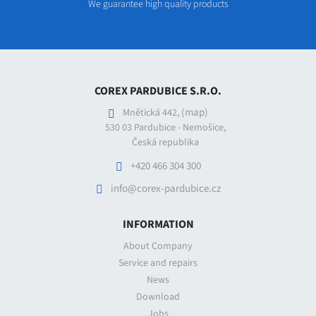
We guarantee high quality products
COREX PARDUBICE S.R.O.
(map)
Mnětická 442,
530 03 Pardubice - Nemošice,
Česká republika
+420 466 304 300
info@corex-pardubice.cz
INFORMATION
About Company
Service and repairs
News
Download
Jobs