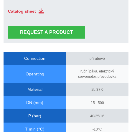
Catalog sheet
REQUEST A PRODUCT
Connection
přírubové
ruční páka, elektrický
Operating
servomotor, převodovka
Material
St. 37.0
DN (mm)
15 - 500
P (bar)
40/25/16
T min (°C)
-10°C