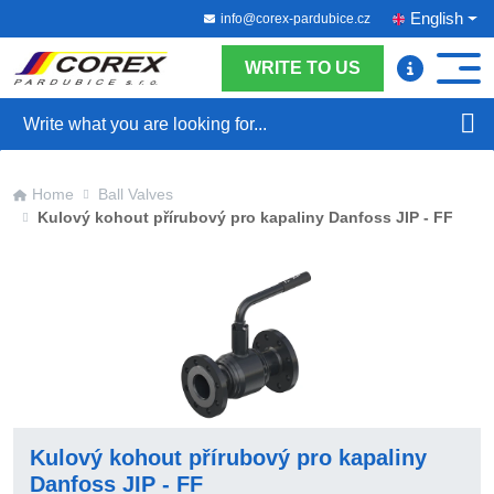
English
info@corex-pardubice.cz
WRITE TO US
Search
Home
Ball Valves
Kulový kohout přírubový pro kapaliny Danfoss JIP - FF
Kulový kohout přírubový pro kapaliny
Danfoss JIP - FF